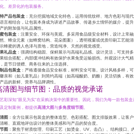
化、差异化的包装服务。
特产品包装盒
：充分挖掘地域文化特色，运用传统纹样、地方色彩与现代
语言相结合，让包装本身成为讲述产品故事、传递乡土情怀的媒介，提升
产的附加值与礼品属性。
蜜包装盒
：注重安全、环保与美观。多采用食品级安全材料，设计上常融
然、蜂业元素（如蜂窝结构、花朵图案），透明视窗或优质印刷工艺能清
示蜂蜜的诱人色泽与质地，营造纯净、天然的视觉感受。
果礼品盒
：强调结构稳固、保鲜展示与高端礼品感。设计灵活，可支持多
果组合搭配，内部缓冲结构有效保护水果免受运输损伤。外观设计大气精
，是节日馈赠、商务往来的上佳选择。
制品包装盒
：严格遵循食品安全标准，材料安全可靠。设计风格多样，可
馨亲和（如儿童乳品）到简约高端（如高端酸奶、奶酪）灵活切换，有效
产品的新鲜、营养与品牌调性。
高清图与细节图：品质的视觉承诺
艺彩深知“眼见为实”在采购决策中的重要性。因此，我们为每一款包装盒
及定制案例，都提供
高清大图
与
多角度细节图
。
清图
：全方位展示包装盒的整体造型、色彩搭配、图文排版效果，让客户
清晰、直观地评估设计的整体美感和与产品的契合度。
节图
：聚焦于材质纹理、印刷工艺（如烫金、UV、击凸）、结构接口、