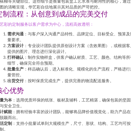
裱糊等关键部位。这些细节是衡量包装盒工艺水准与耐用性的核心，通过
图的清晰呈现，华艺彩自信地展示其对品质的严苛把控。
定制流程：从创意到成品的完美交付
艺彩的定制服务以客户需求为中心，流程高效透明：
需求沟通
：与客户深入沟通产品特性、品牌定位、目标受众、预算及
量要求。
方案设计
：专业设计团队提供原创设计方案（含效果图），或根据客
提供的图片、理念进行深化设计。
打样确认
：制作实物样盒，供客户确认材质、工艺、颜色、结构等所
细节，确保完全符合预期。
批量生产
：样品确认后，进入标准化、规模化的生产流程，严格进行
量管控。
出货交付
：按时保质完成生产，提供完善的物流配送服务。
核心优势
量为本
：选用优质环保的纸张、板材及辅料，工艺精湛，确保包装的坚固
与安全卫生。
计赋能
：拥有经验丰富的设计团队，能够将品牌价值视觉化，助力产品在
脱颖而出。
活定制
：支持小批量试单到大规模生产，尺寸、形状、结构、工艺均可按
制。