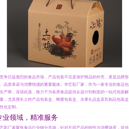
竞争日益激烈的食品市场，产品包装不仅是保护商品的外壳，更是品牌形
、品质承诺与消费情感的重要载体。华艺彩厂家，作为一家专业的食品包
生产商，深谙此道，致力于为各类食品提供从设计到制造的一站式包装解
案，尤其擅长土特产品包装盒、蜂蜜包装盒、水果礼品盒及乳制品包装盒
性化定制。
专业领域，精准服务
艺彩厂家聚焦食品行业细分市场，针对不同产品的特性与消费场景，提供